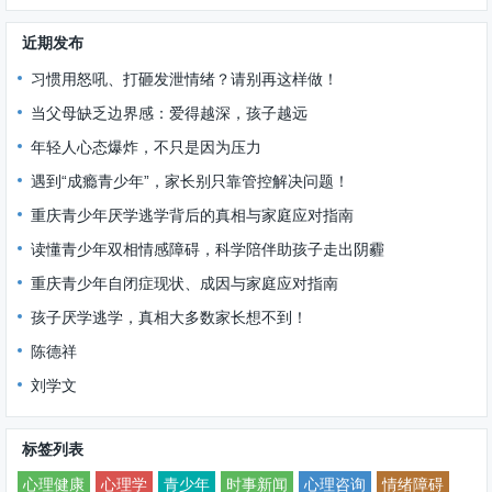
近期发布
习惯用怒吼、打砸发泄情绪？请别再这样做！
当父母缺乏边界感：爱得越深，孩子越远
年轻人心态爆炸，不只是因为压力
遇到“成瘾青少年”，家长别只靠管控解决问题！
重庆青少年厌学逃学背后的真相与家庭应对指南
读懂青少年双相情感障碍，科学陪伴助孩子走出阴霾
重庆青少年自闭症现状、成因与家庭应对指南
孩子厌学逃学，真相大多数家长想不到！
陈德祥
刘学文
标签列表
心理健康
心理学
青少年
时事新闻
心理咨询
情绪障碍